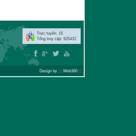
Trực tuyến: 15
Tổng truy cập: 925432
Design by .::
Web360
::.