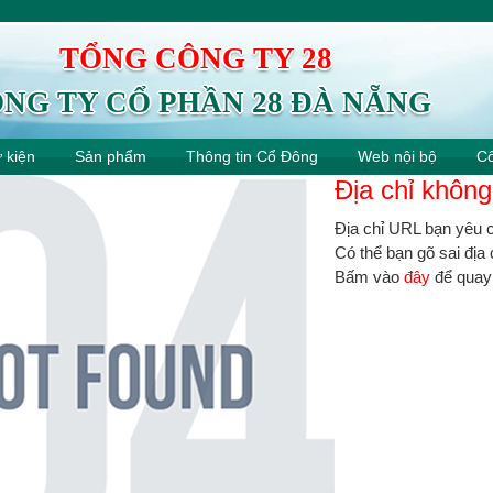
TỔNG CÔNG TY 28
NG TY CỔ PHẦN 28 ĐÀ NẴNG
ự kiện
Sản phẩm
Thông tin Cổ Đông
Web nội bộ
Cô
Địa chỉ không
Địa chỉ URL bạn yêu c
Có thể bạn gõ sai địa 
Bấm vào
đây
để quay 