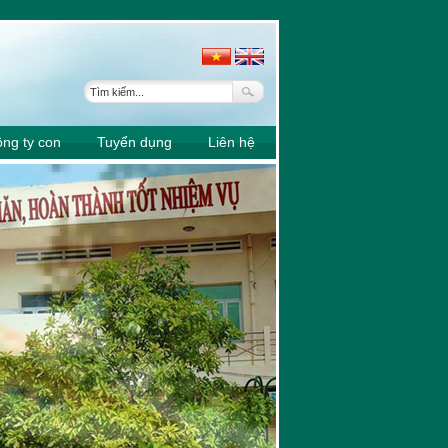
0107-37
ng ty con
Tuyển dụng
Liên hệ
6307