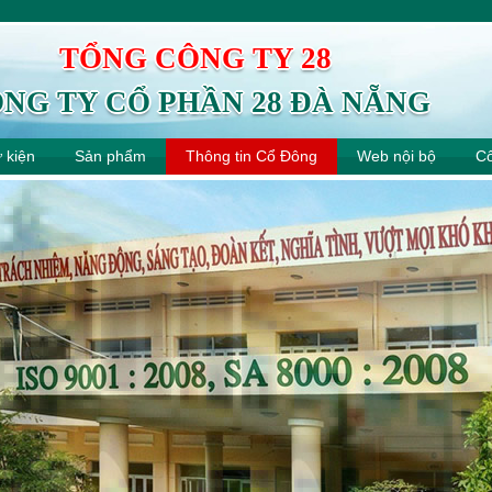
TỔNG CÔNG TY 28
NG TY CỔ PHẦN 28 ĐÀ NẴNG
ự kiện
Sản phẩm
Thông tin Cổ Đông
Web nội bộ
Cô