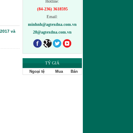
Hotline:
(84-236) 3618595
Email:
minhnh@agtexdna.com.vn
2017 và
28@agtexdna.com.vn
TỶ GIÁ
Quần 024
Ngoại tệ
Mua
Bán