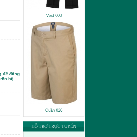
Vest 003
g để đăng
trên hệ
Quần 026
HỖ TRỢ TRỰC TUYẾN