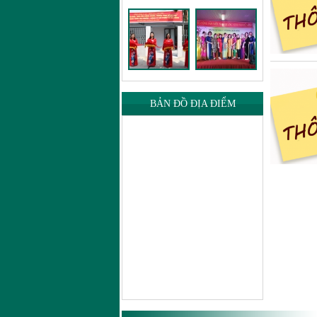
BẢN ĐỒ ĐỊA ĐIỂM