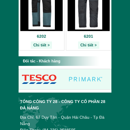
6202
6201
Chi tiết
Chi tiết
Đối tác - Khách hàng
TỔNG CÔNG TY 28 - CÔNG TY CỔ PHẦN 28
ĐÀ NẴNG
Địa Chỉ: 67 Duy Tân - Quận Hải Châu - Tp Đà
Nẵng
Điện Thoại: (84-236) 3618595