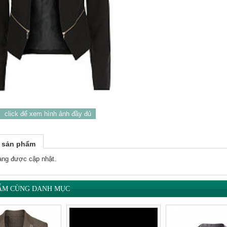
click để xem hình ảnh đầy đủ
t sản phẩm
ang được cập nhật.
ẨM CÙNG DANH MỤC