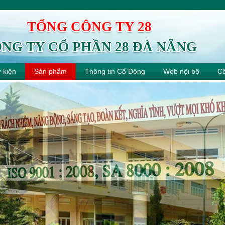
TỔNG CÔNG TY 28
NG TY CỔ PHẦN 28 ĐÀ NẴNG
ự kiện
Sản phẩm
Thông tin Cổ Đông
Web nội bộ
Cô