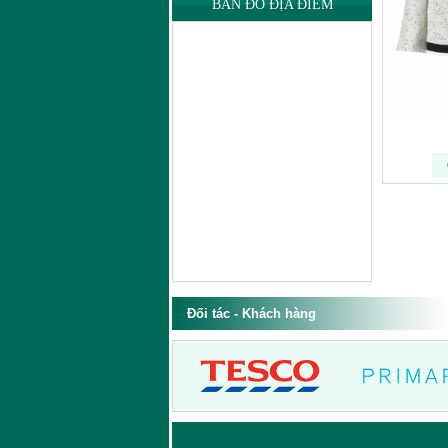
BẢN ĐỒ ĐỊA ĐIỂM
Đối tác - Khách hàng