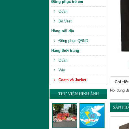
Đồng phục trẻ em
Quần
Bộ Vest
Hàng nội địa
Đồng phục QĐND
Hàng thời trang
Quần
Váy
Coats và Jacket
Chi tiế
Nội dung đ
THƯ VIỆN HÌNH ẢNH
SẢN PH