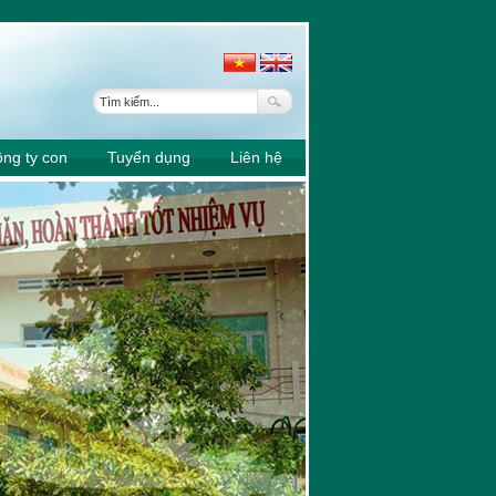
0107-37
ng ty con
Tuyển dụng
Liên hệ
6307