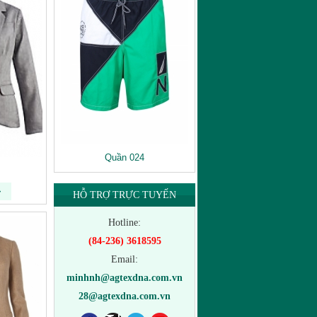
Quần 024
HỖ TRỢ TRỰC TUYẾN
Hotline:
(84-236) 3618595
Email:
minhnh@agtexdna.com.vn
28@agtexdna.com.vn