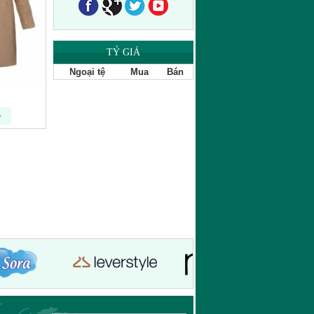
TỶ GIÁ
Quần 014
Ngoại tệ
Mua
Bán
Coat 08