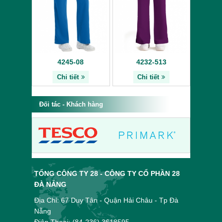
4245-08
4232-513
Chi tiết
Chi tiết
Đối tác - Khách hàng
TỔNG CÔNG TY 28 - CÔNG TY CỔ PHẦN 28
ĐÀ NẴNG
Địa Chỉ: 67 Duy Tân - Quận Hải Châu - Tp Đà
Nẵng
Điện Thoại: (84-236) 3618595