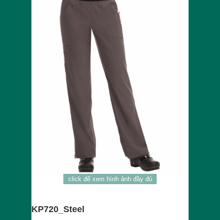
click để xem hình ảnh đầy đủ
KP720_Steel