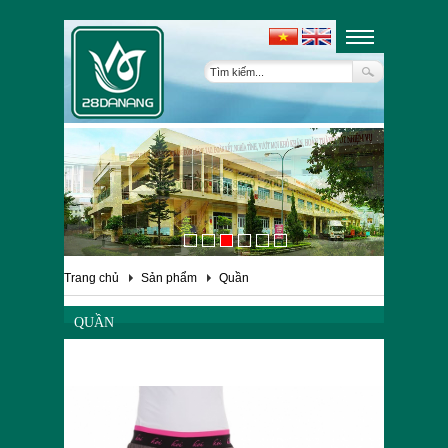
Trang chủ
Sản phẩm
Quần
QUẦN