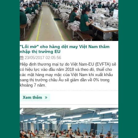
"Lối mở" cho hàng dệt may Việt Nam thâm
nhập thị trường EU
23/05/2017 02:05:56
Hiệp định thương mại tự do Việt Nam-EU (EVFTA) sẽ
có hiệu lực vào đầu năm 2018 và theo đó, thuế cho
các mặt hàng may mặc của Việt Nam khi xuất khẩu
sang thị trường châu Âu sẽ giảm dần về 0% trong
khoảng 7 năm.
Xem thêm