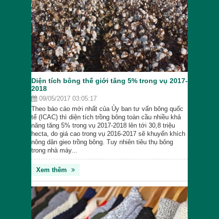
Diện tích bông thế giới tăng 5% trong vụ 2017-
2018
09/05/2017 03:05:17
Theo báo cáo mới nhất của Ủy ban tư vấn bông quốc
tế (ICAC) thì diện tích trồng bông toàn cầu nhiều khả
năng tăng 5% trong vụ 2017-2018 lên tới 30,8 triệu
hecta, do giá cao trong vụ 2016-2017 sẽ khuyến khích
nông dân gieo trồng bông. Tuy nhiên tiêu thụ bông
trong nhà máy...
Xem thêm