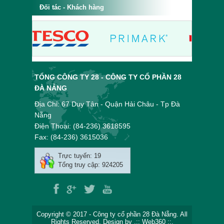
Đối tác - Khách hàng
TỔNG CÔNG TY 28 - CÔNG TY CỔ PHẦN 28
ĐÀ NẴNG
Địa Chỉ: 67 Duy Tân - Quận Hải Châu - Tp Đà
Nẵng
Điện Thoại: (84-236) 3618595
Fax: (84-236) 3615036
Trực tuyến: 19
Tổng truy cập: 924205
Copyright © 2017 - Công ty cổ phần 28 Đà Nẵng. All
Rights Reserved.
Design by .::
Web360
::.