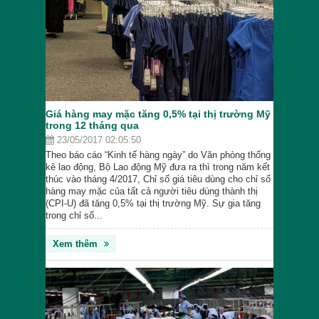
Giá hàng may mặc tăng 0,5% tại thị trường Mỹ
trong 12 tháng qua
23/05/2017 02:05:50
Theo báo cáo “Kinh tế hàng ngày” do Văn phòng thống
kê lao động, Bộ Lao động Mỹ đưa ra thì trong năm kết
thúc vào tháng 4/2017, Chỉ số giá tiêu dùng cho chỉ số
hàng may mặc của tất cả người tiêu dùng thành thị
(CPI-U) đã tăng 0,5% tại thị trường Mỹ. Sự gia tăng
trong chỉ số...
Xem thêm