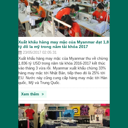
Xuất khẩu hàng may mặc của Myanmar đạt 1,8
tỷ đô la mỹ trong năm tài khóa 2017
23/05/2017 02:05:31
Xuất khẩu hàng may mặc của Myanmar thu về chừng
1,836 tỷ USD trong năm tài khóa 2016-2017 kết thúc
vào tháng 3 vừa rồi. Myanmar xuất khẩu chừng 33%
hàng may mặc tới Nhật Bản, tiếp theo đó là 25% tới
EU. Nước này cũng cung cấp hàng may mặc tới Hàn
quốc, Mỹ và Trung Quốc.
Xem thêm