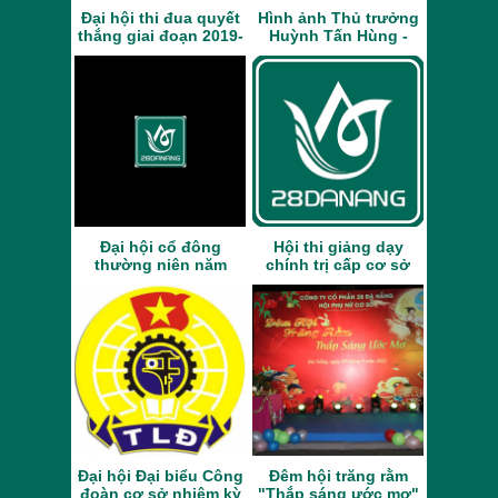
Đại hội thi đua quyết
Hình ảnh Thủ trưởng
thắng giai đoạn 2019-
Huỳnh Tấn Hùng -
2024
PCN TCHC đến thăm
và làm việc tại đơn vị
Đại hội cổ đông
Hội thi giảng dạy
thường niên năm
chính trị cấp cơ sở
2023
năm 2023
Đại hội Đại biểu Công
Đêm hội trăng rằm
đoàn cơ sở nhiệm kỳ
"Thắp sáng ước mơ"