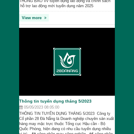
THÔNG BÁO Vv tuyển dụng lao động và chính sách
hỗ trợ lao động mới tuyển dụng năm 2025
View more
Thông tin tuyển dụng tháng 5/2023
05/05/2023 08:05:00
THÔNG TIN TUYỂN DỤNG THÁNG 5/2023 Công ty
Cổ phần 28 Đà Nẵng là Doanh nghiệp chuyên sản xuất
hàng may mặc trực thuộc Tổng cục Hậu cần - Bộ
Quốc Phòng, hiện đang có nhu cầu tuyển dụng nhiều
vị trí: - 𝟓𝟎 công nhân may công nghiệp - 𝟎𝟓 công nhân