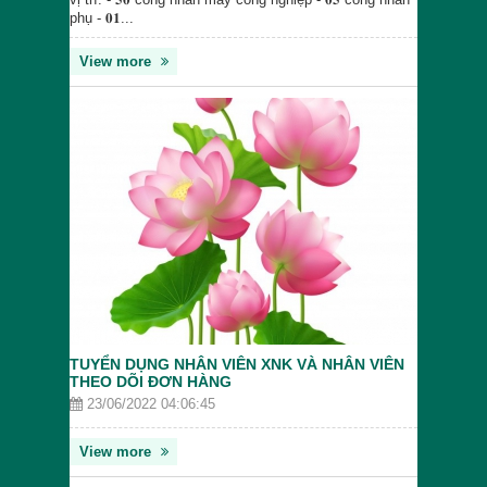
phụ - 𝟎𝟏...
View more
TUYỂN DỤNG NHÂN VIÊN XNK VÀ NHÂN VIÊN
THEO DÕI ĐƠN HÀNG
23/06/2022 04:06:45
View more